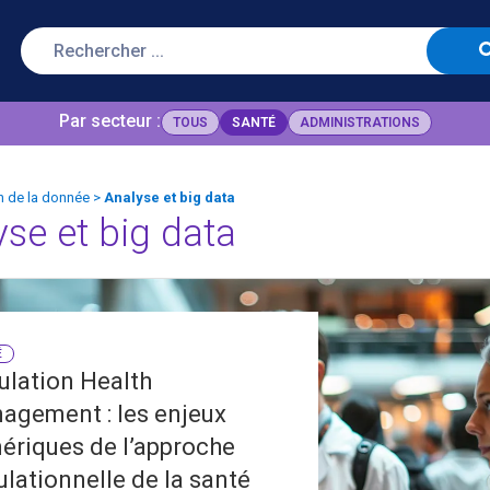
Par secteur :
TOUS
SANTÉ
ADMINISTRATIONS
n de la donnée
>
Analyse et big data
yse et big data
É
ulation Health
agement : les enjeux
ériques de l’approche
lationnelle de la santé