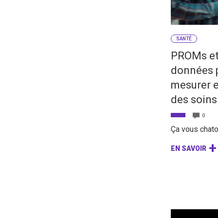
SANTÉ
PROMs et
données p
mesurer e
des soins
0
Ça vous chatou
EN SAVOIR