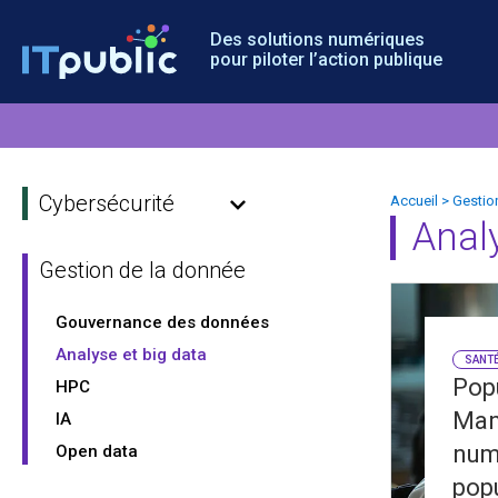
Des solutions numériques
pour piloter l’action publique
Cybersécurité
Accueil
>
Gestio
Anal
Gestion de la donnée
Gouvernance des données
Analyse et big data
SANT
Pop
HPC
Man
IA
num
Open data
popu