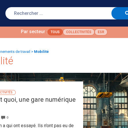
Par secteur :
TOUS
COLLECTIVITÉS
ESR
nnements de travail
>
Mobilité
ité
CTIVITÉS
t quoi, une gare numérique
0
en a qui ont essayé. Ils n’ont pas eu de