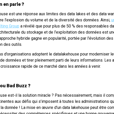
 en parle ?
ouse est une réponse aux limites des data lakes et des data wa
vre l’explosion du volume et de la diversité des données. Ainsi,
u
lting Group
a révélé que pour plus de 50 % des responsables dat
hitecturale du stockage et de l’exploitation des données est une
 approche hybride gagne en popularité, portée par l’évolution de
on des outils.
us d’organisations adoptent le datalakehouse pour moderniser le
 de données et tirer pleinement parti de leurs informations. Les 
 croissance rapide de ce marché dans les années à venir.
ou Bad Buzz ?
use est-il la solution miracle ? Pas nécessairement, mais il com
inentes aux défis qui s’imposent à toutes les administrations qu
a donnée ! La mise en œuvre d’un data lakehouse peut être co
 nécessiter des compétences spécifiques et une bonne gouvern