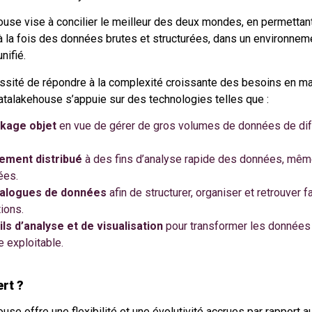
ouse vise à concilier le meilleur des deux mondes, en permettan
 à la fois des données brutes et structurées, dans un environnem
nifié.
ssité de répondre à la complexité croissante des besoins en ma
atalakehouse s’appuie sur des technologies telles que :
kage objet
en vue de gérer de gros volumes de données de dif
tement distribué
à des fins d’analyse rapide des données, mêm
ées.
talogues de données
afin de structurer, organiser et retrouver 
ions.
ils d’analyse et de visualisation
pour transformer les données
 exploitable.
ert ?
use offre une flexibilité et une évolutivité accrues par rapport 