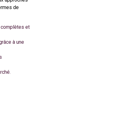
germes de
 complètes et
grâce à une
s
rché.