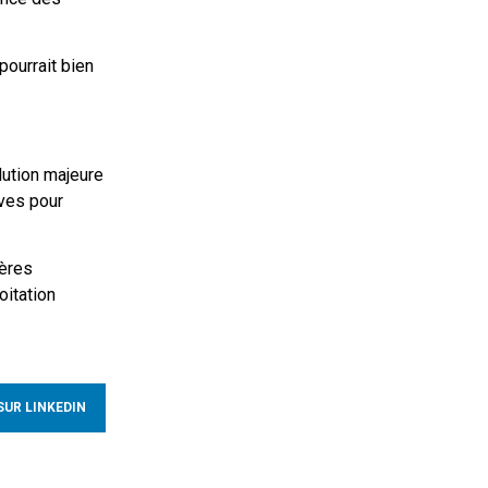
pourrait bien
lution majeure
ves pour
ières
oitation
SUR LINKEDIN