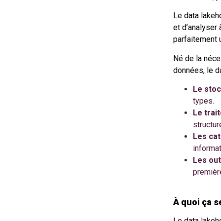
Le data lakeh
et d’analyser
parfaitement u
Né de la néce
données, le d
Le stoc
types.
Le trai
structur
Les ca
informat
Les out
première
À quoi ça s
Le data lakeho