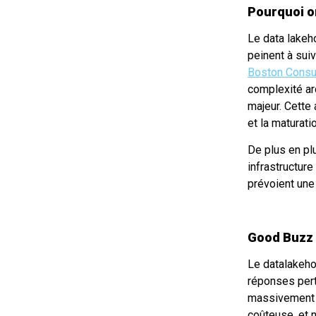
Pourquoi on
Le data lakeh
peinent à sui
Boston Consu
complexité arc
majeur. Cette
et la maturati
De plus en pl
infrastructure
prévoient une
Good Buzz 
Le datalakeho
réponses pert
massivement l
coûteuse, et