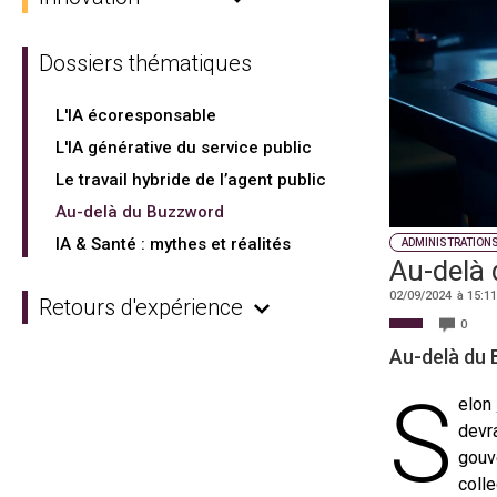
Dossiers thématiques
L'IA écoresponsable
L'IA générative du service public
Le travail hybride de l’agent public
Au-delà du Buzzword
IA & Santé : mythes et réalités
ADMINISTRATION
Au-delà
02/09/2024
à
15:11
Retours d'expérience
0
Au-delà du
S
elon
devra
gouv
coll