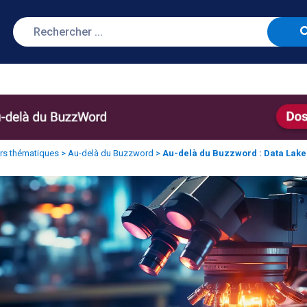
rs thématiques
>
Au-delà du Buzzword
>
Au-delà du Buzzword : Data Lak