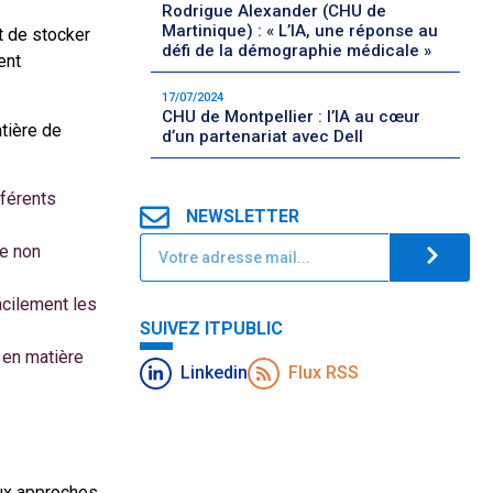
Rodrigue Alexander (CHU de
Martinique) : « L’IA, une réponse au
t de stocker
défi de la démographie médicale »
ent
17/07/2024
CHU de Montpellier : l’IA au cœur
tière de
d’un partenariat avec Dell
férents
NEWSLETTER
e non
facilement les
SUIVEZ ITPUBLIC
 en matière
Linkedin
Flux RSS
aux approches