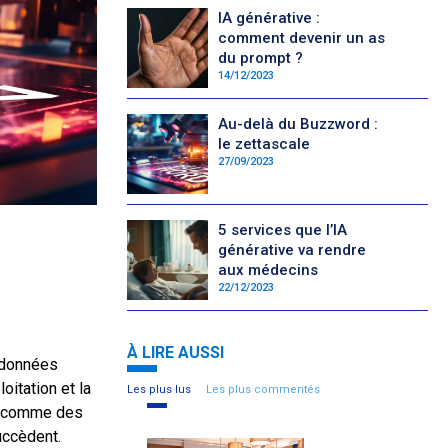
IA générative :
comment devenir un as
du prompt ?
14/12/2023
Au-delà du Buzzword :
le zettascale
27/09/2023
5 services que l’IA
générative va rendre
aux médecins
22/12/2023
À LIRE AUSSI
e données
oitation et la
Les plus lus
Les plus commentés
, comme des
uccèdent.