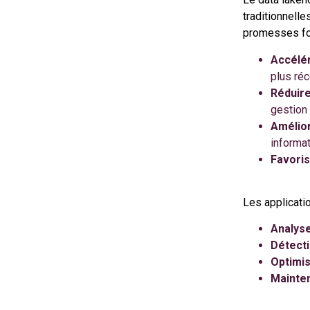
traditionnelle
promesses fo
Accélér
plus réc
Réduire
gestion
Amélior
informa
Favoris
Les applicati
Analys
Détecti
Optimis
Mainten