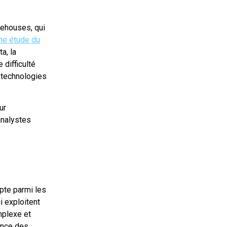
rehouses, qui
ne étude du
a, la
 difficulté
s technologies
ur
analystes
pte parmi les
i exploitent
mplexe et
ance des