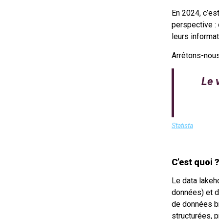
En 2024, c’est
perspective : 
leurs informat
Arrêtons-nous 
Le 
Statista
C’est quoi 
Le data lakeh
données) et d
de données br
structurées, p