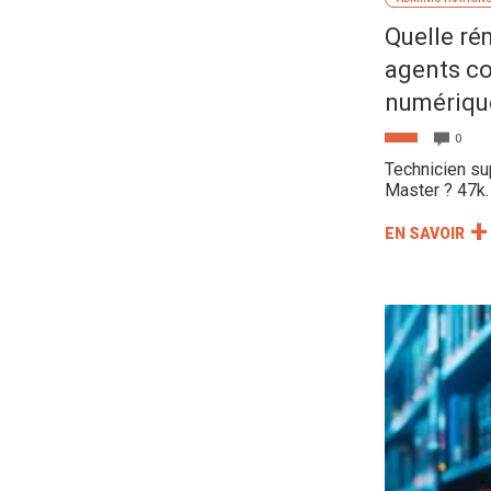
Quelle ré
agents co
numériqu
0
Technicien s
Master ? 47k.
EN SAVOIR