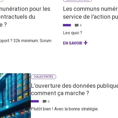
munération pour les
Les communs numér
ntractuels du
service de l’action p
e ?
0
Les quoi ?
upport ? 32k minimum. Scrum
EN SAVOIR
COLLECTIVITÉS
L’ouverture des données publique
comment ça marche ?
0
Plutôt bien ! Avec la bonne stratégie.