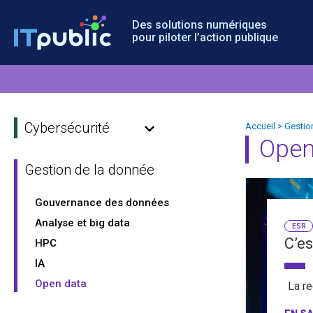
Des solutions numériques
pour piloter l’action publique
Cybersécurité
Accueil
>
Gestio
Open
Gestion de la donnée
Gouvernance des données
Analyse et big data
ESR
C’es
HPC
IA
Open data
La re