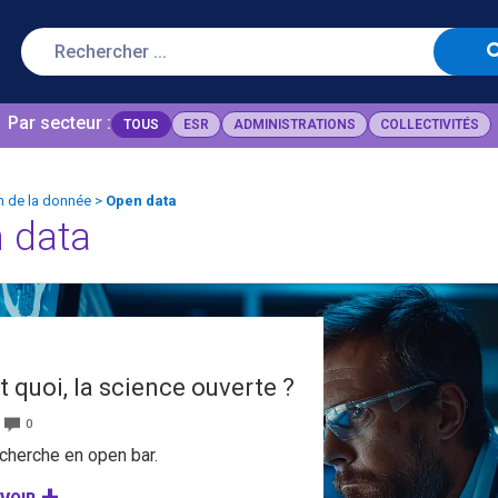
Par secteur :
TOUS
ESR
ADMINISTRATIONS
COLLECTIVITÉS
n de la donnée
>
Open data
 data
t quoi, la science ouverte ?
0
cherche en open bar.